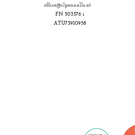
office@ilpennello.at
FN 503376 i
ATU73910958
IL PENNELLO DOWNTOWN
RISTORANTE - PIZZERIA - BAR
- APERITIVI
Franziskanerplatz 1, 1010 Wien
01 288 37 60
office@ilpennello.at