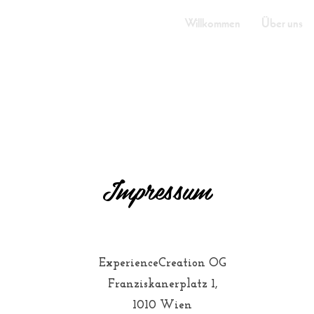
ELLO
Willkommen
Über uns
 einem der schön
 einem der schön
Impressum
ExperienceCreation OG
Franziskanerplatz 1,
1010 Wien