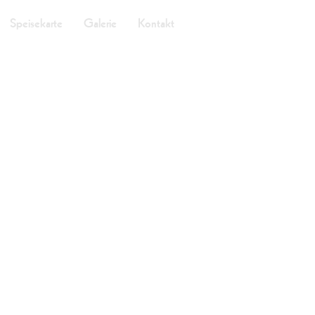
Speisekarte
Galerie
Kontakt
sten Plätze Wie
sten Plätze Wie